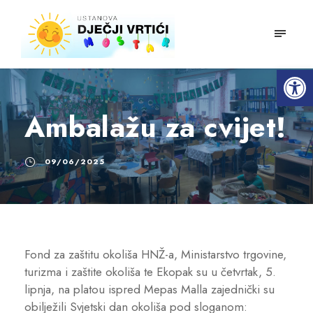
mobiln
Open toolbar
Ambalažu za cvijet!
09/06/2025
Fond za zaštitu okoliša HNŽ-a, Ministarstvo trgovine,
turizma i zaštite okoliša te Ekopak su u četvrtak, 5.
lipnja, na platou ispred Mepas Malla zajednički su
obilježili Svjetski dan okoliša pod sloganom: