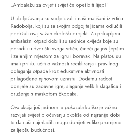
„Ambalažu za cvijet i svijet će opet biti lijep!“
U obilježavanju su sudjelovali i naši mališani iz vrtića
Radobolja, koji su sa svojim odgojiteljicama odlučili
podržali ovaj važan ekološki projekt. Za prikupljeni
ambalažni otpad dobili su sadnice cvijeća koje su
posadili u dvorištu svoga vrtića, čineći ga još ljepšim
i zelenijim mjestom za igru i boravak. Na platou su
imali priliku učiti o važnosti recikliranja i pravilnog
odlaganja otpada kroz edukativne aktivnosti
prilagođene njihovom uzrastu. Dodatnu radost
donijele su zabavne igre, slaganje velikih slagalica i
druženje s maskotom Ekopaka.
Ova akcija još jednom je pokazala koliko je važno
razvijati svijest o očuvanju okoliša od najranije dobi
te da naši najmlađih mogu donijeti velike promjene
za ljepšu budućnost.