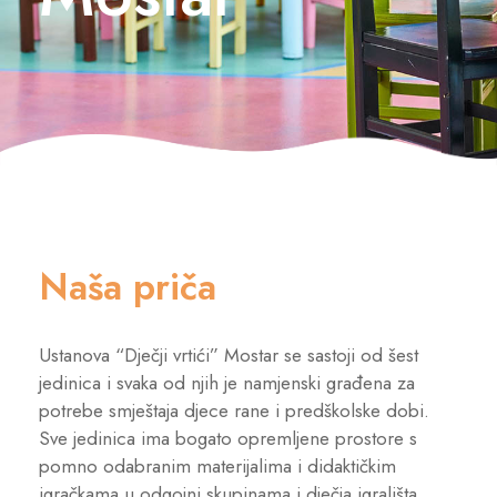
Naša priča
Ustanova “Dječji vrtići” Mostar se sastoji od šest
jedinica i svaka od njih je namjenski građena za
potrebe smještaja djece rane i predškolske dobi.
Sve jedinica ima bogato opremljene prostore s
pomno odabranim materijalima i didaktičkim
igračkama u odgojni skupinama i dječja igrališta