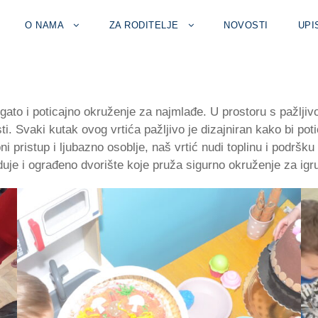
O NAMA
ZA RODITELJE
NOVOSTI
UPI
ogato i poticajno okruženje za najmlađe. U prostoru s pažlji
. Svaki kutak ovog vrtića pažljivo je dizajniran kako bi potic
 pristup i ljubazno osoblje, naš vrtić nudi toplinu i podršku
eduje i ograđeno dvorište koje pruža sigurno okruženje za igru