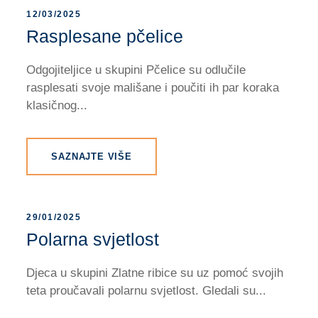
12/03/2025
Rasplesane pčelice
Odgojiteljice u skupini Pčelice su odlučile
rasplesati svoje mališane i poučiti ih par koraka
klasičnog...
SAZNAJTE VIŠE
29/01/2025
Polarna svjetlost
Djeca u skupini Zlatne ribice su uz pomoć svojih
teta proučavali polarnu svjetlost. Gledali su...