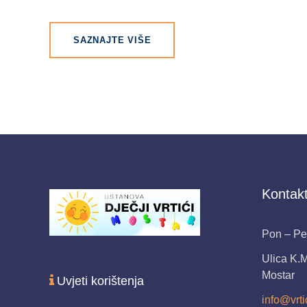
SAZNAJTE VIŠE
Kontakt
Pon – Pet
Ulica K.
Mostar
Uvjeti korištenja
info@vrti