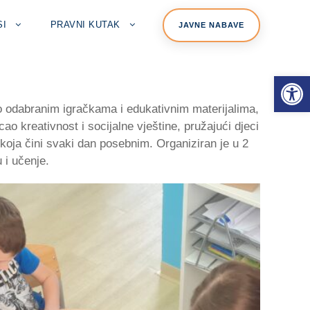
SI
PRAVNI KUTAK
JAVNE NABAVE
Open toolbar
vo odabranim igračkama i edukativnim materijalima,
ao kreativnost i socijalne vještine, pružajući djeci
 koja čini svaki dan posebnim. Organiziran je u 2
 i učenje.