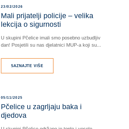
23/02/2026
Mali prijatelji policije – velika
lekcija o sigurnosti
U skupini Pčelice imali smo posebno uzbudljiv
dan! Posjetili su nas djelatnici MUP-a koji su...
SAZNAJTE VIŠE
05/11/2025
Pčelice u zagrljaju baka i
djedova
U skupini Pčelice održano je toplo i veselo