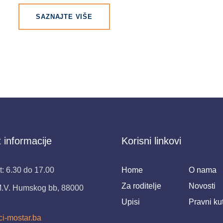
SAZNAJTE VIŠE
 informacije
Korisni linkovi
: 6.30 do 17.00
Home
O nama
Za roditelje
Novosti
M.V. Humskog bb, 88000
Upisi
Pravni ku
ci-mostar.ba