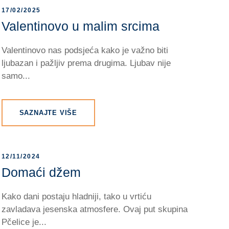
17/02/2025
Valentinovo u malim srcima
Valentinovo nas podsjeća kako je važno biti
ljubazan i pažljiv prema drugima. Ljubav nije
samo...
SAZNAJTE VIŠE
12/11/2024
Domaći džem
Kako dani postaju hladniji, tako u vrtiću
zavladava jesenska atmosfere. Ovaj put skupina
Pčelice je...