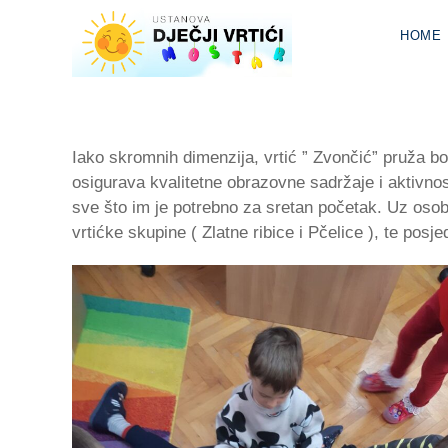
HOME
Iako skromnih dimenzija, vrtić ” Zvončić” pruža b
osigurava kvalitetne obrazovne sadržaje i aktivnosti
sve što im je potrebno za sretan početak. Uz osobni
vrtićke skupine ( Zlatne ribice i Pčelice ), te posj