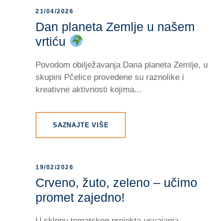
21/04/2026
Dan planeta Zemlje u našem
vrtiću
Povodom obilježavanja Dana planeta Zemlje, u
skupini Pčelice provedene su raznolike i
kreativne aktivnosti kojima...
SAZNAJTE VIŠE
19/02/2026
Crveno, žuto, zeleno – učimo
promet zajedno!
U sklopu tematskog projekta usvajanja