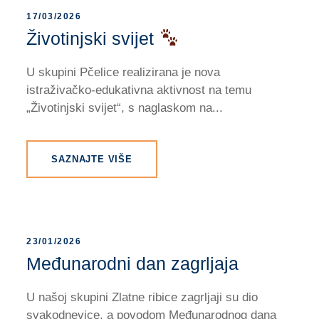
17/03/2026
Životinjski svijet
U skupini Pčelice realizirana je nova
istraživačko-edukativna aktivnost na temu
„Životinjski svijet“, s naglaskom na...
SAZNAJTE VIŠE
23/01/2026
Međunarodni dan zagrljaja
U našoj skupini Zlatne ribice zagrljaji su dio
svakodnevice, a povodom Međunarodnog dana