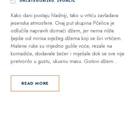
UNCATEGORIZED
,
ZVONČIĆ
Kako dani postaju hladniji, tako u vrtiću zavladava
jesenska atmosfere. Ovaj put skupina Pčelice je
odlučila napraviti domaći džem, jer nema ništa
ljepše od mirisa svježeg džema koji se širi vrtićem.
Malene ruke su vrijedno gulile voće, rezale na
komadiće, dodavale šećer i miješale dok se sve nije
pretvorilo u gustu, ukusnu masu. Gotovi džem...
READ MORE