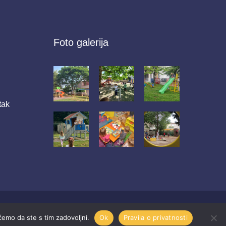
Foto galerija
tak
 ćemo da ste s tim zadovoljni.
Ok
Pravila o privatnosti