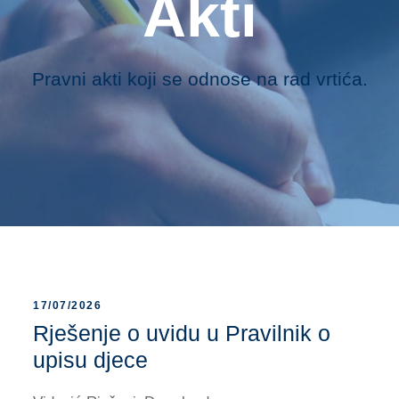
Akti
Pravni akti koji se odnose na rad vrtića.
17/07/2026
Rješenje o uvidu u Pravilnik o
upisu djece