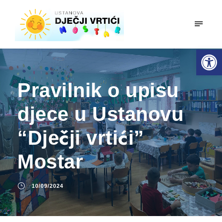
mobiln
Open toolbar
Pravilnik o upisu
djece u Ustanovu
“Dječji vrtići”
Mostar
10/09/2024