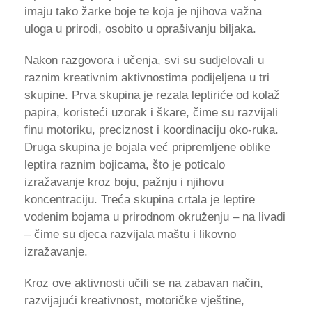
imaju tako žarke boje te koja je njihova važna
uloga u prirodi, osobito u oprašivanju biljaka.
Nakon razgovora i učenja, svi su sudjelovali u
raznim kreativnim aktivnostima podijeljena u tri
skupine. Prva skupina je rezala leptiriće od kolaž
papira, koristeći uzorak i škare, čime su razvijali
finu motoriku, preciznost i koordinaciju oko-ruka.
Druga skupina je bojala već pripremljene oblike
leptira raznim bojicama, što je poticalo
izražavanje kroz boju, pažnju i njihovu
koncentraciju. Treća skupina crtala je leptire
vodenim bojama u prirodnom okruženju – na livadi
– čime su djeca razvijala maštu i likovno
izražavanje.
Kroz ove aktivnosti učili se na zabavan način,
razvijajući kreativnost, motoričke vještine,