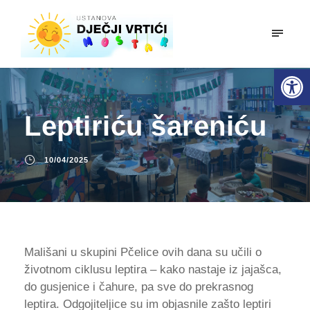
mobiln
Open toolbar
Leptiriću šareniću
10/04/2025
Mališani u skupini Pčelice ovih dana su učili o
životnom ciklusu leptira – kako nastaje iz jajašca,
do gusjenice i čahure, pa sve do prekrasnog
leptira. Odgojiteljice su im objasnile zašto leptiri