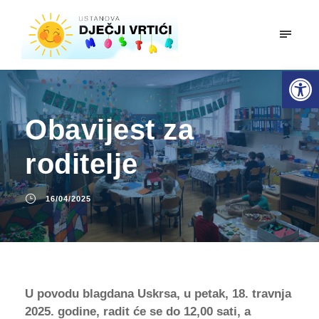
mobiln
Open toolbar
Obavijest za
roditelje
16/04/2025
U povodu blagdana Uskrsa, u petak, 18. travnja
2025. godine, radit će se do 12,00 sati, a