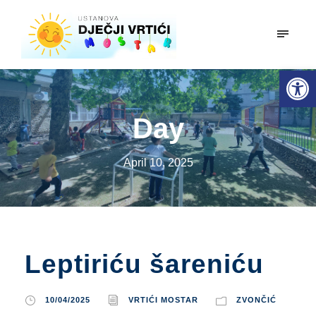
mobiln
Open toolbar
Day
April 10, 2025
Leptiriću šareniću
10/04/2025
VRTIĆI MOSTAR
ZVONČIĆ