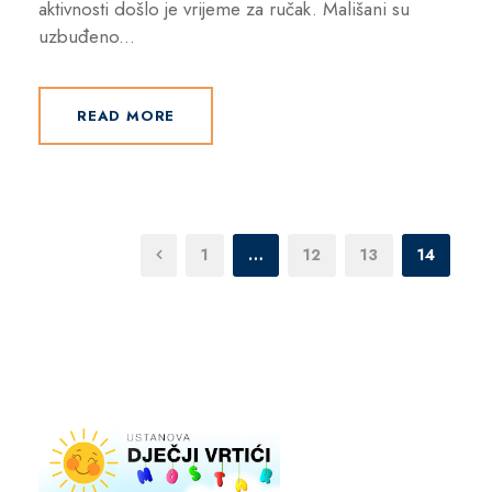
aktivnosti došlo je vrijeme za ručak. Mališani su
uzbuđeno...
READ MORE
1
…
12
13
14