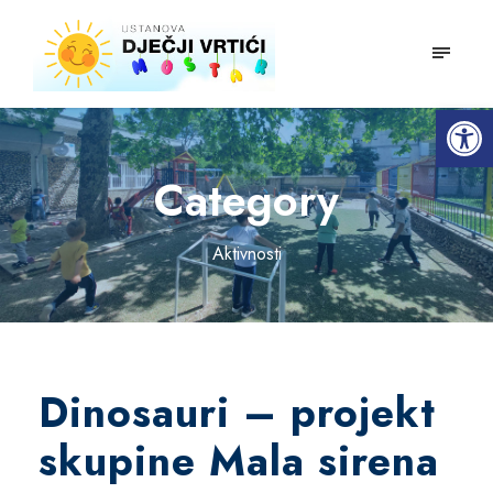
mobiln
Open toolbar
Category
Aktivnosti
Dinosauri – projekt
skupine Mala sirena