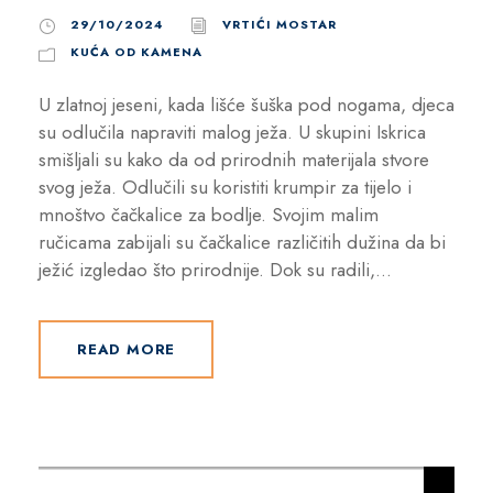
29/10/2024
VRTIĆI MOSTAR
KUĆA OD KAMENA
U zlatnoj jeseni, kada lišće šuška pod nogama, djeca
su odlučila napraviti malog ježa. U skupini Iskrica
smišljali su kako da od prirodnih materijala stvore
svog ježa. Odlučili su koristiti krumpir za tijelo i
mnoštvo čačkalice za bodlje. Svojim malim
ručicama zabijali su čačkalice različitih dužina da bi
ježić izgledao što prirodnije. Dok su radili,...
READ MORE