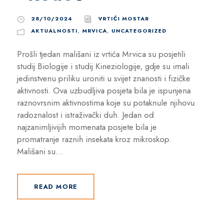
28/10/2024
VRTIĆI MOSTAR
AKTUALNOSTI
,
MRVICA
,
UNCATEGORIZED
Prošli tjedan mališani iz vrtića Mrvica su posjetili
studij Biologije i studij Kineziologije, gdje su imali
jedinstvenu priliku uroniti u svijet znanosti i fizičke
aktivnosti. Ova uzbudljiva posjeta bila je ispunjena
raznovrsnim aktivnostima koje su potaknule njihovu
radoznalost i istraživački duh. Jedan od
najzanimljivijih momenata posjete bila je
promatranje raznih insekata kroz mikroskop.
Mališani su...
READ MORE