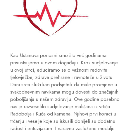
Kao Ustanova ponosni smo što već godinama
prisustvujemo u ovom događaju. Kroz sudjelovanje
u ovoj utrci, educiramo se o važnosti redovite
tjelovježbe, zdrave prehrane i ravnoteže u životu.
Dani srca služi kao podsjetnik da male promjene u
svakodnevnim navikama mogu dovesti do značajnih
poboljšanja u našem zdravlju. Ove godine posebno
nas je razveselilo sudjelovanje mališana iz vrtića
Radobolja i Kuća od kamena. Njihovi prvi koraci u
trčanju i veselje koje su iskusili donijeli su dodatnu
radost i entuzijazam. I naravno zaslužene medalje