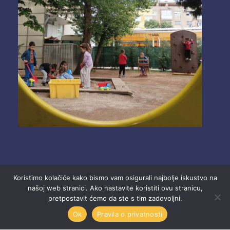
Koristimo kolačiće kako bismo vam osigurali najbolje iskustvo na
našoj web stranici. Ako nastavite koristiti ovu stranicu,
pretpostavit ćemo da ste s tim zadovoljni.
2025 Ustanova “Dječji vrtići” Mostar.
Ok
Pravila o privatnosti