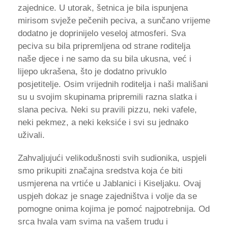
zajednice. U utorak, šetnica je bila ispunjena
mirisom svježe pečenih peciva, a sunčano vrijeme
dodatno je doprinijelo veseloj atmosferi. Sva
peciva su bila pripremljena od strane roditelja
naše djece i ne samo da su bila ukusna, već i
lijepo ukrašena, što je dodatno privuklo
posjetitelje. Osim vrijednih roditelja i naši mališani
su u svojim skupinama pripremili razna slatka i
slana peciva. Neki su pravili pizzu, neki vafele,
neki pekmez, a neki keksiće i svi su jednako
uživali.
Zahvaljujući velikodušnosti svih sudionika, uspjeli
smo prikupiti značajna sredstva koja će biti
usmjerena na vrtiće u Jablanici i Kiseljaku. Ovaj
uspjeh dokaz je snage zajedništva i volje da se
pomogne onima kojima je pomoć najpotrebnija. Od
srca hvala vam svima na vašem trudu i