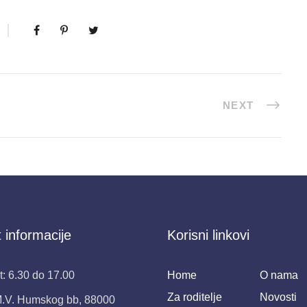
NEXT
 informacije
Korisni linkovi
: 6.30 do 17.00
Home
O nama
Za roditelje
Novosti
M.V. Humskog bb, 88000