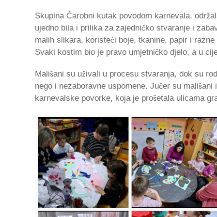
Skupina Čarobni kutak povodom karnevala, održala j
ujedno bila i prilika za zajedničko stvaranje i zabav
malih slikara, koristeći boje, tkanine, papir i razne
Svaki kostim bio je pravo umjetničko djelo, a u cij
Mališani su uživali u procesu stvaranja, dok su ro
nego i nezaboravne uspomene. Jučer su mališani i n
karnevalske povorke, koja je prošetala ulicama gr