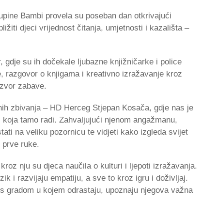
kupine Bambi provela su poseban dan otkrivajući
ližiti djeci vrijednost čitanja, umjetnosti i kazališta –
 gdje su ih dočekale ljubazne knjižničarke i police
, razgovor o knjigama i kreativno izražavanje kroz
 izvor zabave.
urnih zbivanja – HD Herceg Stjepan Kosača, gdje nas je
, koja tamo radi. Zahvaljujući njenom angažmanu,
tati na veliku pozornicu te vidjeti kako izgleda svijet
z prve ruke.
oz nju su djeca naučila o kulturi i ljepoti izražavanja.
k i razvijaju empatiju, a sve to kroz igru i doživljaj.
s gradom u kojem odrastaju, upoznaju njegova važna