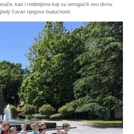
ače, kao i roditeljima koji su omogućili ovu divnu
jbolji čuvari njegove budućnosti.