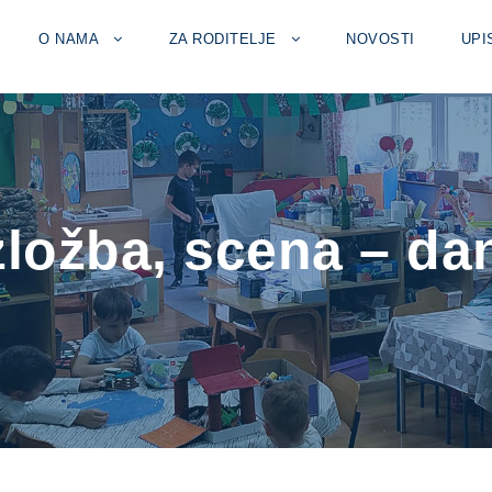
O NAMA
ZA RODITELJE
NOVOSTI
UPI
izložba, scena – d