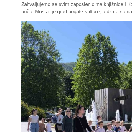
Zahvaljujemo se svim zaposlenicima knjižnice i Kos
priču. Mostar je grad bogate kulture, a djeca su na