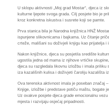
U sklopu aktivnosti „Moj grad Mostar“, djeca iz s
kulturne ljepote svoga grada. Cilj posjete bio je prib
kroz konkretna iskustva i susrete koji se pamte.
Prva stanica bila je Narodna knjižnica HNŽ Mostar,
ispunjene slikovnicama i bajkama. Uz čitanje priče
crteže, mališani su doživjeli knjigu kao prijatelja i
Nakon knjižnice, djeca su posjetila središte kult
ugostila jedna od mama iz njihove vrtićke skupine
djeca su razgledala likovnu izložbu i imala priliku s
iza kazališnih kulisa i doživjeti čaroliju kazališta i
Ova terenska aktivnost imala je poseban značaj – kr
Knjige, izložbe i predstave potiču maštu, bogate jezi
Uz ovakve posjete djeca grade emocionalnu vezu 
mjesta i razvijaju osjećaj pripadnosti.