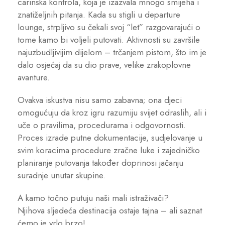
carinska kontrola, koja je izazvala mnogo smijeha i
znatiželjnih pitanja. Kada su stigli u departure
lounge, strpljivo su čekali svoj “let” razgovarajući o
tome kamo bi voljeli putovati. Aktivnosti su završile
najuzbudljivijim dijelom – trčanjem pistom, što im je
dalo osjećaj da su dio prave, velike zrakoplovne
avanture.
Ovakva iskustva nisu samo zabavna; ona djeci
omogućuju da kroz igru razumiju svijet odraslih, ali i
uče o pravilima, procedurama i odgovornosti.
Proces izrade putne dokumentacije, sudjelovanje u
svim koracima procedure zračne luke i zajedničko
planiranje putovanja također doprinosi jačanju
suradnje unutar skupine.
A kamo točno putuju naši mali istraživači?
Njihova sljedeća destinacija ostaje tajna – ali saznat
ćemo je vrlo brzo!