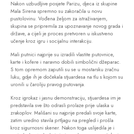
Nakon uzbudljive posjete Parizu, djeca iz skupine
Mala Sirena spremno su zakoračila u novu
pustolovinu. Vođena željom za istraživanjem,
skupina se pripremila za upoznavanje novog grada i
države, a cijeli je proces pretvoren u iskustveno
učenje kroz igru i socijalnu interakciju.
Mali putnici najprije su izradili vlastite putovnice,
karte i kofere i naravno dobili simbolični džeparac.
S tom opremom zaputili su se u mostarsku zračnu
luku, gdje ih je dočekala stjuardesa na tlu s kojom su
uronili u čaroliju pravog putovanja.
Kroz igrokaz i jasnu demonstraciju, stjuardesa im je
predstavila sve što odrasli prolaze prije ulaska u
zrakoplov. Mališani su najprije predali svoje karte,
zatim uredno stavila prtljagu na pregled i prošla
kroz sigurnosni skener. Nakon toga uslijedila je i