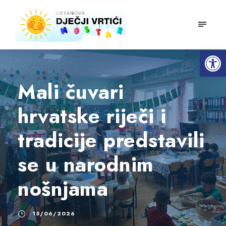
mobiln
Open toolbar
Mali čuvari
hrvatske riječi i
tradicije predstavili
se u narodnim
nošnjama
15/06/2026