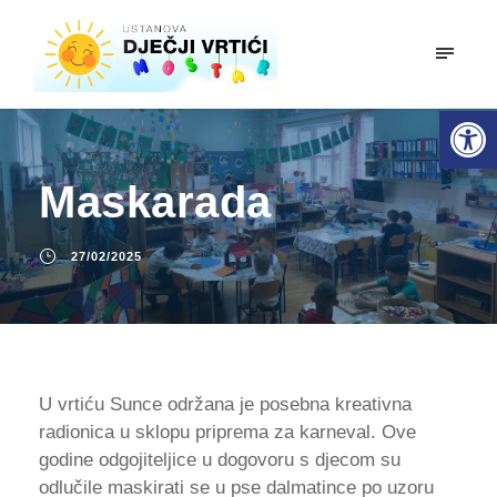
mobiln
Open toolbar
Maskarada
27/02/2025
U vrtiću Sunce održana je posebna kreativna
radionica u sklopu priprema za karneval. Ove
godine odgojiteljice u dogovoru s djecom su
odlučile maskirati se u pse dalmatince po uzoru