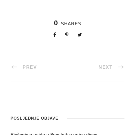
0
SHARES
PREV
NEXT
POSLJEDNJE OBJAVE
Rješenje o uvidu u Pravilnik o upisu djece