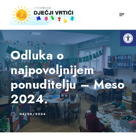
mobiln
Open toolbar
Odluka o
najpovoljnijem
ponuditelju – Meso
2024.
04/06/2024