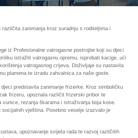
 različita zanimanja kroz suradnju s roditeljima i
ege iz Profesionalne vatrogasne postrojbe koji su djeci
iliku istražiti vatrogasnu opremu, isprobati kacige, ući
korištenja vatrogasnog crijeva. Doživljaje su nastavila
temu plamena te izradu zahvalnica za naše goste.
e djeci predstavila zanimanje frizerke. Kroz simboličku
ak frizeru, upoznala različit frizerski pribor te
a vunice, rezanja škarama i istraživanja boja kose.
i socijalnih vještina. Posebno veselje izazvalo je
ustava, upoznavanje svijeta rada te razvoj različitih