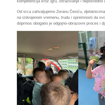
kompetencija kroz igru, istraživanje i neposredno 
Od srca zahvaljujemo Zoranu Česiću, djelatnicima
na izdvojenom vremenu, trudu i spremnosti da svo
doprinos obogatio je odgojno-obrazovni proces i d