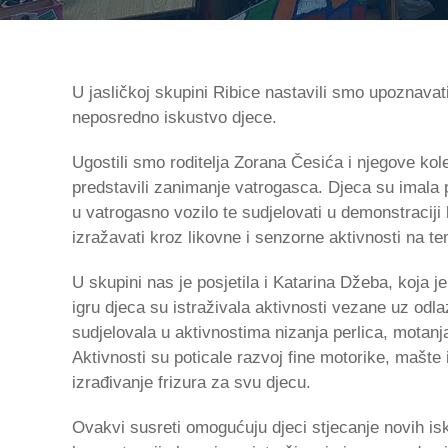
U jasličkoj skupini Ribice nastavili smo upoznavati
neposredno iskustvo djece.
Ugostili smo roditelja Zorana Česića i njegove kol
predstavili zanimanje vatrogasca. Djeca su imala pr
u vatrogasno vozilo te sudjelovati u demonstraciji 
izražavati kroz likovne i senzorne aktivnosti na 
U skupini nas je posjetila i Katarina Džeba, koja j
igru djeca su istraživala aktivnosti vezane uz odlaz
sudjelovala u aktivnostima nizanja perlica, motanj
Aktivnosti su poticale razvoj fine motorike, mašte 
izrađivanje frizura za svu djecu.
Ovakvi susreti omogućuju djeci stjecanje novih isk