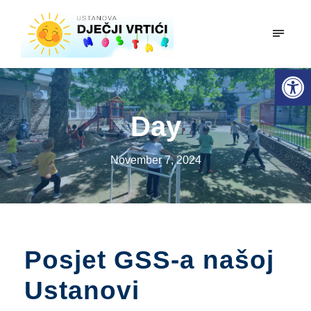
mobiln
Open toolbar
Day
November 7, 2024
Posjet GSS-a našoj
Ustanovi