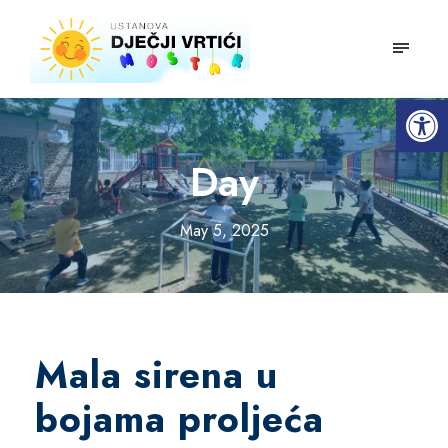
mobiln
Open toolbar
Day
May 5, 2025
Mala sirena u
bojama proljeća