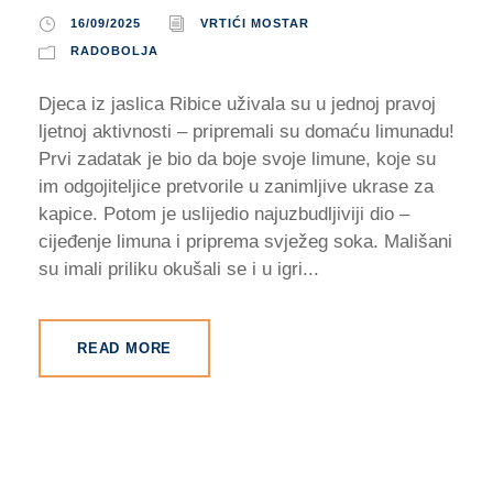
16/09/2025
VRTIĆI MOSTAR
RADOBOLJA
Djeca iz jaslica Ribice uživala su u jednoj pravoj
ljetnoj aktivnosti – pripremali su domaću limunadu!
Prvi zadatak je bio da boje svoje limune, koje su
im odgojiteljice pretvorile u zanimljive ukrase za
kapice. Potom je uslijedio najuzbudljiviji dio –
cijeđenje limuna i priprema svježeg soka. Mališani
su imali priliku okušali se i u igri...
READ MORE