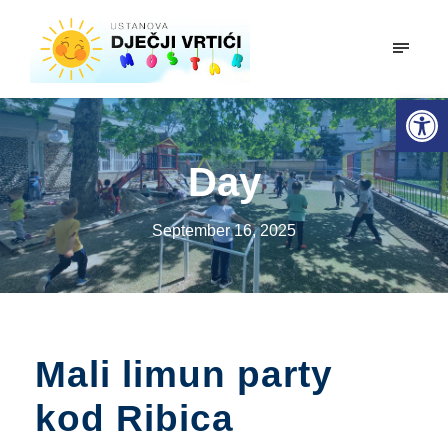
mobiln
Open toolbar
Day
September 16, 2025
Mali limun party
kod Ribica