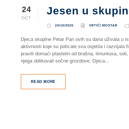
Jesen u skupin
24
OCT
24/10/2025
VRTIĆI MOSTAR
Djeca skupine Petar Pan ovih su dana uživala u i
aktivnosti koje su poticale sva osjetila i razvijala
pravili domaći plastelin od brašna, limuntusa, soli,
njega oblikovali sočne grozdove. Djeca...
READ MORE