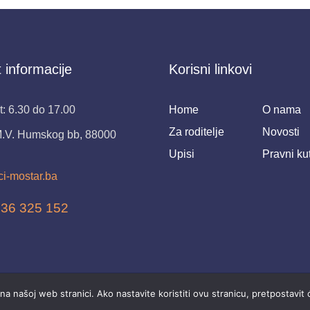
 informacije
Korisni linkovi
: 6.30 do 17.00
Home
O nama
Za roditelje
Novosti
M.V. Humskog bb, 88000
Upisi
Pravni ku
ci-mostar.ba
 36 325 152
2025 Ustanova “Dječji vrtići” Mostar.
na našoj web stranici. Ako nastavite koristiti ovu stranicu, pretpostavit