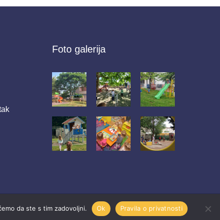
Foto galerija
tak
 ćemo da ste s tim zadovoljni.
Ok
Pravila o privatnosti