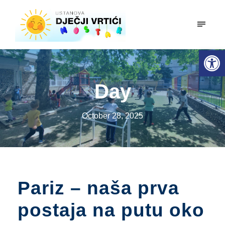
mobiln
Open toolbar
Day
October 28, 2025
Pariz – naša prva
postaja na putu oko