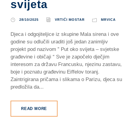
svijeta
28/10/2025
VRTIĆI MOSTAR
MRVICA
Djeca i odgojiteljice iz skupine Mala sirena i ove
godine su odlučili uraditi još jedan zanimljiv
projekt pod nazivom ” Put oko svijeta – svjetske
građevine i običaji “ Sve je započelo dječjim
interesom za državu Francusku, njezinu zastavu,
boje i poznatu građevinu Eiffelov toranj.
Zaintrigirana pričama i slikama o Parizu, djeca su
predložila da...
READ MORE