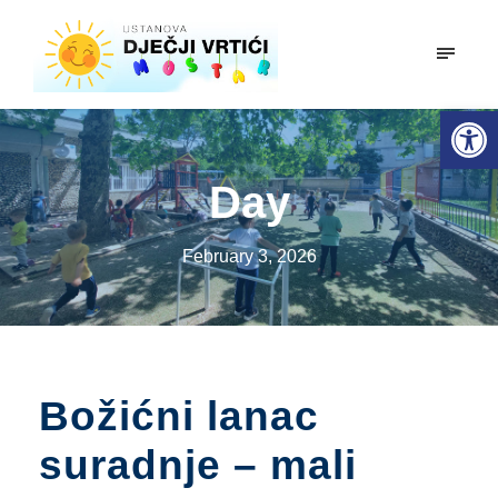
mobiln
Open toolbar
Day
February 3, 2026
Božićni lanac
suradnje – mali