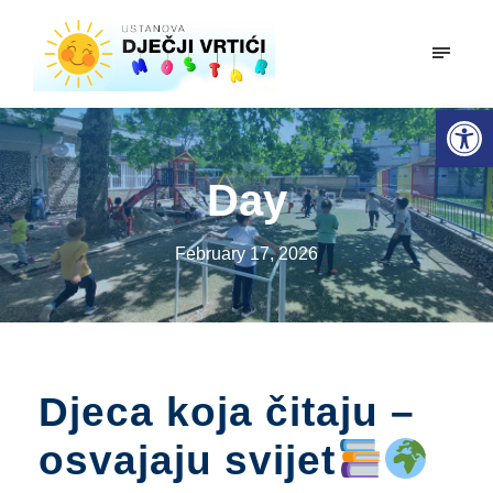
mobiln
Open toolbar
Day
February 17, 2026
Djeca koja čitaju –
osvajaju svijet