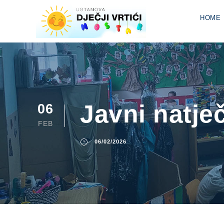
HOME
Javni natje
06
FEB
06/02/2026