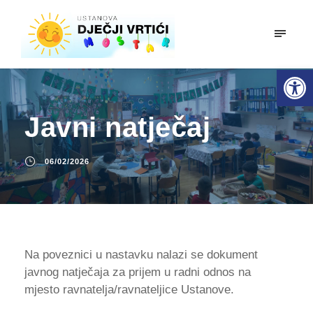
mobiln
Open toolbar
Javni natječaj
06/02/2026
Na poveznici u nastavku nalazi se dokument
javnog natječaja za prijem u radni odnos na
mjesto ravnatelja/ravnateljice Ustanove.