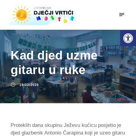
mobiln
Open toolbar
Kad djed uzme
gitaru u ruke
19/02/2026
Proteklih dana skupinu Ježevu kućicu posjetio je
djed glazbenik Antonio Čarapina koji je uzeo gitaru