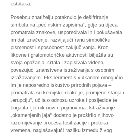
ostataka.
Posebnu znatiželju potaknulo je dešifriranje
simbola na „pećinskim zapisima“, gdje su djeca
promatrala znakove, uspoređivala ih i pokušavala
im dati značenje, razvijajući ranu simboličku
pismenost i sposobnost zaključivanja. Kroz
likovne i grafomotoričke aktivnosti bilježila su
svoja opažanja, crtala i zapisivala viđeno,
povezujući znanstvena istraživanja s osobnim
izražavanjem. Eksperiment s vulkanom omogućio
im je neposredno iskustvo prirodnih pojava –
promatrala su kemijske reakcije, promjene stanja i
„erupciju“, učila o odnosu uzroka i posljedice te
bogatila rječnik novim pojmovima. Istraživanje
„okamenjenih jaja“ dodatno je proširilo njihovo
razumijevanje procesa fosilizacije i protoka
vremena, naglašavajući razliku između živog