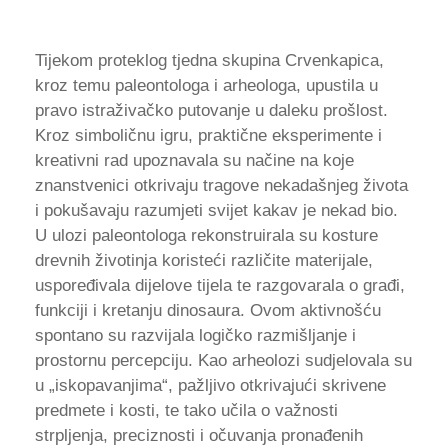
Tijekom proteklog tjedna skupina Crvenkapica,
kroz temu paleontologa i arheologa, upustila u
pravo istraživačko putovanje u daleku prošlost.
Kroz simboličnu igru, praktične eksperimente i
kreativni rad upoznavala su načine na koje
znanstvenici otkrivaju tragove nekadašnjeg života
i pokušavaju razumjeti svijet kakav je nekad bio.
U ulozi paleontologa rekonstruirala su kosture
drevnih životinja koristeći različite materijale,
uspoređivala dijelove tijela te razgovarala o građi,
funkciji i kretanju dinosaura. Ovom aktivnošću
spontano su razvijala logičko razmišljanje i
prostornu percepciju. Kao arheolozi sudjelovala su
u „iskopavanjima“, pažljivo otkrivajući skrivene
predmete i kosti, te tako učila o važnosti
strpljenja, preciznosti i očuvanja pronađenih