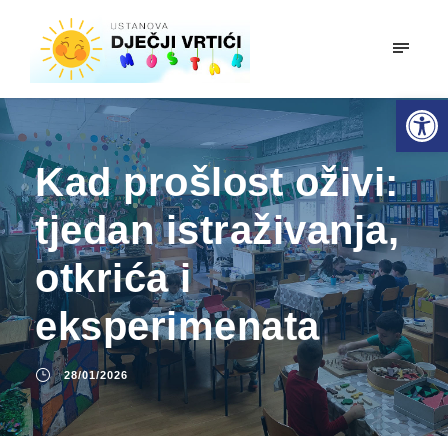
mobiln
Open toolbar
Kad prošlost oživi:
tjedan istraživanja,
otkrića i
eksperimenata
28/01/2026