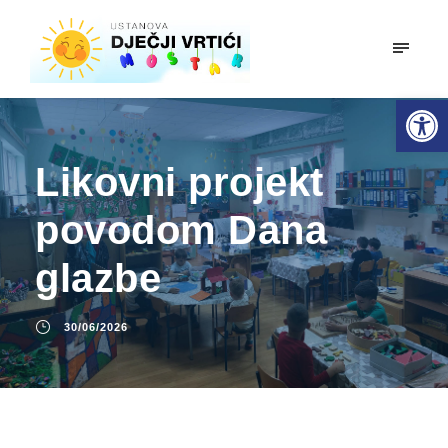
mobiln
Open toolbar
Likovni projekt
povodom Dana
glazbe
30/06/2026