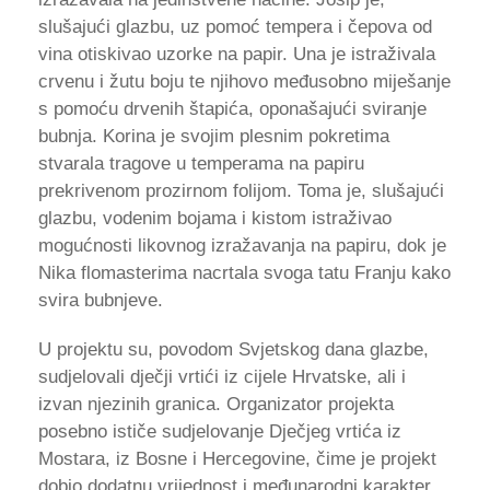
slušajući glazbu, uz pomoć tempera i čepova od
vina otiskivao uzorke na papir. Una je istraživala
crvenu i žutu boju te njihovo međusobno miješanje
s pomoću drvenih štapića, oponašajući sviranje
bubnja. Korina je svojim plesnim pokretima
stvarala tragove u temperama na papiru
prekrivenom prozirnom folijom. Toma je, slušajući
glazbu, vodenim bojama i kistom istraživao
mogućnosti likovnog izražavanja na papiru, dok je
Nika flomasterima nacrtala svoga tatu Franju kako
svira bubnjeve.
U projektu su, povodom Svjetskog dana glazbe,
sudjelovali dječji vrtići iz cijele Hrvatske, ali i
izvan njezinih granica. Organizator projekta
posebno ističe sudjelovanje Dječjeg vrtića iz
Mostara, iz Bosne i Hercegovine, čime je projekt
dobio dodatnu vrijednost i međunarodni karakter.