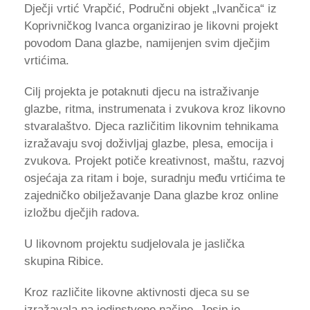
Dječji vrtić Vrapčić, Područni objekt „Ivančica“ iz
Koprivničkog Ivanca organizirao je likovni projekt
povodom Dana glazbe, namijenjen svim dječjim
vrtićima.
Cilj projekta je potaknuti djecu na istraživanje
glazbe, ritma, instrumenata i zvukova kroz likovno
stvaralaštvo. Djeca različitim likovnim tehnikama
izražavaju svoj doživljaj glazbe, plesa, emocija i
zvukova. Projekt potiče kreativnost, maštu, razvoj
osjećaja za ritam i boje, suradnju među vrtićima te
zajedničko obilježavanje Dana glazbe kroz online
izložbu dječjih radova.
U likovnom projektu sudjelovala je jaslička
skupina Ribice.
Kroz različite likovne aktivnosti djeca su se
izražavala na jedinstvene načine. Josip je,