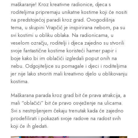
maškaranje! Kroz kreativne radionice, djeca s
roditeljima pripremaju unikatne kostime koji će nositi
na predstojećoj paradi kroz grad. Ovogodišnja
tema, u skupini Vrapčić je inspirirana nebom, pa su
svi kostimi u obliku oblaka. Na radionicama, u
veselom ozračju, roditelji i djeca zajedno su stvorili
svoje fantastične kostime koristeći hamer papir i
boje kako bi im oblačići izgledali poput onih na
nebu. Odgojiteljice su pomagale i djeci i roditeljima
jer nije lako stvoriti mali kreativno djelo u oblikovanju
kostima.
Maškarana parada kroz grad bit će prava atrakcija, a
mali “oblačići” bit će pravo osvježenje na ulicama.
Svi s nestrpljenjem čekaju trenutak kada će zajedno
prodefilirati i pokazati svoje radove na radost svih
koji će ih gledati.