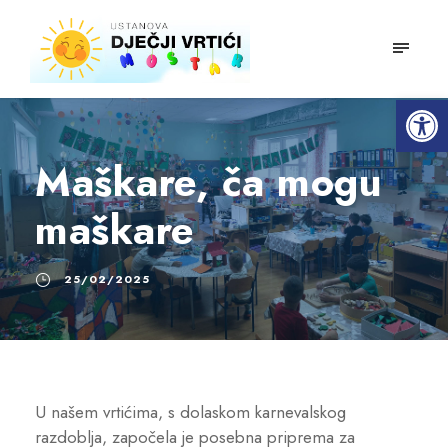
mobiln
Open toolbar
Maškare, ča mogu
maškare
25/02/2025
U našem vrtićima, s dolaskom karnevalskog
razdoblja, započela je posebna priprema za