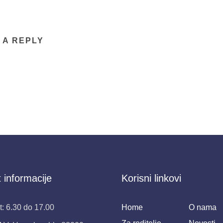
 A REPLY
 informacije
Korisni linkovi
: 6.30 do 17.00
Home
O nama