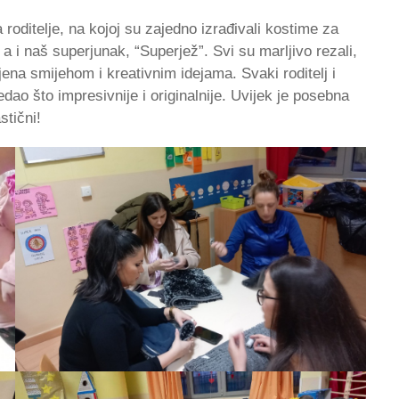
roditelje, na kojoj su zajedno izrađivali kostime za
 a i naš superjunak, “Superjež”. Svi su marljivo rezali,
unjena smijehom i kreativnim idejama. Svaki roditelj i
edao što impresivnije i originalnije. Uvijek je posebna
stični!