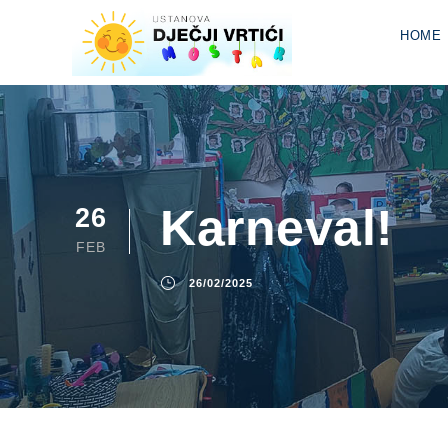
HOME
Karneval!
26
FEB
26/02/2025