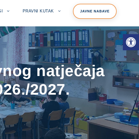
SI
PRAVNI KUTAK
JAVNE NABAVE
Open toolbar
nog natječaja
26./2027.