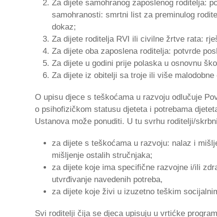
Za dijete samohranog zaposlenog roditelja: po
samohranosti: smrtni list za preminulog roditelj
dokaz;
Za dijete roditelja RVI ili civilne žrtve rata: rj
Za dijete oba zaposlena roditelja: potvrde pos
Za dijete u godini prije polaska u osnovnu ško
Za dijete iz obitelji sa troje ili više malodobn
O upisu djece s teškoćama u razvoju odlučuje Pov
o psihofizičkom statusu djeteta i potrebama djete
Ustanova može ponuditi. U tu svrhu roditelji/skrbnic
za dijete s teškoćama u razvoju: nalaz i mišlj
mišljenje ostalih stručnjaka;
za dijete koje ima specifične razvojne i/ili z
utvrđivanje navedenih potreba,
za dijete koje živi u izuzetno teškim socijaln
Svi roditelji čija se djeca upisuju u vrtićke progra