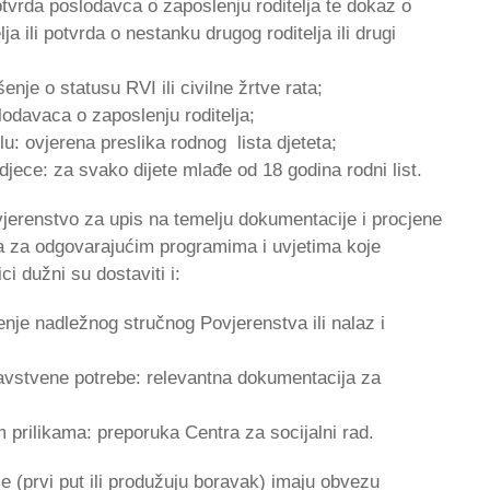
tvrda poslodavca o zaposlenju roditelja te dokaz o
a ili potvrda o nestanku drugog roditelja ili drugi
ešenje o statusu RVI ili civilne žrtve rata;
lodavaca o zaposlenju roditelja;
lu: ovjerena preslika rodnog lista djeteta;
e djece: za svako dijete mlađe od 18 godina rodni list.
jerenstvo za upis na temelju dokumentacije i procjene
ta za odgovarajućim programima i uvjetima koje
i dužni su dostaviti i:
enje nadležnog stručnog Povjerenstva ili nalaz i
dravstvene potrebe: relevantna dokumentacija za
im prilikama: preporuka Centra za socijalni rad.
me (prvi put ili produžuju boravak) imaju obvezu