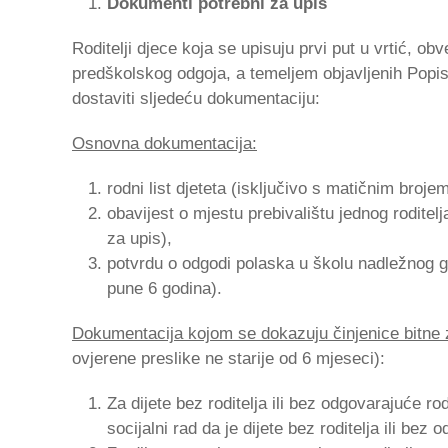
Dokumenti potrebni za upis
Roditelji djece koja se upisuju prvi put u vrtić, o
predškolskog odgoja, a temeljem objavljenih Popi
dostaviti sljedeću dokumentaciju:
Osnovna dokumentacija:
rodni list djeteta (isključivo s matičnim broje
obavijest o mjestu prebivalištu jednog roditel
za upis),
potvrdu o odgodi polaska u školu nadležnog g
pune 6 godina).
Dokumentacija kojom se dokazuju činjenice bitne 
ovjerene preslike ne starije od 6 mjeseci):
Za dijete bez roditelja ili bez odgovarajuće r
socijalni rad da je dijete bez roditelja ili bez