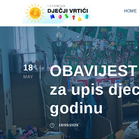
HOME
OBAVIJEST 
18
MAY
za upis dje
godinu
18/05/2026