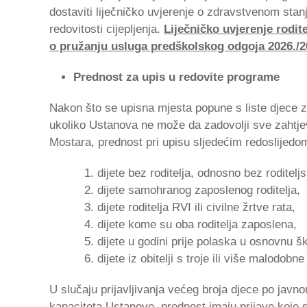
dostaviti liječničko uvjerenje o zdravstvenom stanj
redovitosti cijepljenja.
Liječničko uvjerenje rodite
o pružanju usluga predškolskog odgoja 2026./2
Prednost za upis u redovite programe
Nakon što se upisna mjesta popune s liste djece z
ukoliko Ustanova ne može da zadovolji sve zahtjev
Mostara, prednost pri upisu sljedećim redoslijedom
dijete bez roditelja, odnosno bez roditelj
dijete samohranog zaposlenog roditelja,
dijete roditelja RVI ili civilne žrtve rata,
dijete kome su oba roditelja zaposlena,
dijete u godini prije polaska u osnovnu šk
dijete iz obitelji s troje ili više malodobne
U slučaju prijavljivanja većeg broja djece po javn
kapaciteta Ustanove, prednost imaju prijave koje s