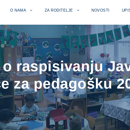
O NAMA
ZA RODITELJE
NOVOSTI
UPI
o raspisivanju Jav
ce za pedagošku 20