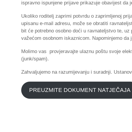
ispravno ispunjene prijave prikazuje obavijest da j
Ukoliko roditelj zaprimi potvrdu o zaprimljenoj prij
upisanu e-mail adresu, može se obratiti ravnateljs
bit će potrebno osobno doći u ravnateljstvo te, uz
važećom osobnom iskaznicom. Napominjemo da je t
Molimo vas provjeravajte ulaznu poštu svoje elek
(junk/spam).
Zahvaljujemo na razumijevanju i suradnji. Ustanova
PREUZMITE DOKUMENT NATJEČAJA