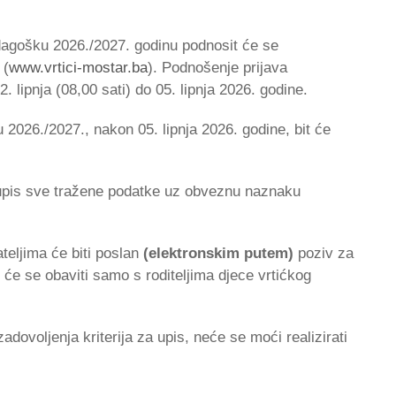
dagošku 2026./2027. godinu podnosit će se
 (
www.vrtici-mostar.ba
). Podnošenje prijava
 lipnja (08,00 sati) do 05. lipnja 2026. godine.
026./2027., nakon 05. lipnja 2026. godine, bit će
 za upis sve tražene podatke uz obveznu naznaku
teljima će biti poslan
(elektronskim putem)
poziv za
r će se obaviti samo s roditeljima djece vrtićkog
dovoljenja kriterija za upis, neće se moći realizirati