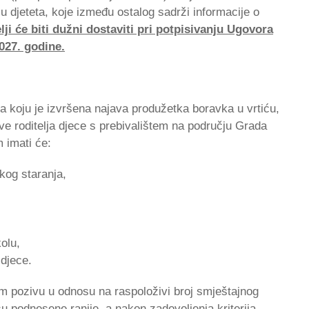
u djeteta, koje između ostalog sadrži informacije o
lji će biti dužni dostaviti pri potpisivanju Ugovora
027. godine.
a koju je izvršena najava produžetka boravka u vrtiću,
e roditelja djece s prebivalištem na području Grada
 imati će:
skog staranja,
olu,
 djece.
om pozivu u odnosu na raspoloživi broj smještajnog
u podnesene ranije, a nakon zadovoljenja kriterija