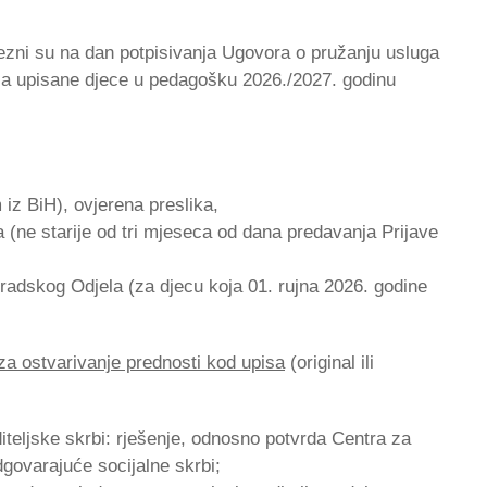
bvezni su na dan potpisivanja Ugovora o pružanju usluga
sa upisane djece u pedagošku 2026./2027. godinu
m iz BiH), ovjerena preslika,
ja (ne starije od tri mjeseca od dana predavanja Prijave
radskog Odjela (za djecu koja 01. rujna 2026. godine
za ostvarivanje prednosti kod upisa
(original ili
oditeljske skrbi: rješenje, odnosno potvrda Centra za
 odgovarajuće socijalne skrbi;