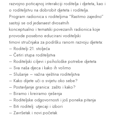
razvojno poticajnoj interakciji roditelja i djeteta, kao i
o roditeljstvu na dobrobit djeteta i roditelja.
Program radionica s roditeljima “Rastimo zajedno”
sastoji se od jedanaest dvosatnih
konceptualno i tematski povezanih radionica koje
provode posebno educirani voditeljski
timovi stručnjaka za podršku ranom razvoju djeteta:
– Roditelji 21. stoljeća
– Četiri stupa roditeljstva
– Roditeljski ciljevi i psihološke potrebe djeteta
– Sva naša djeca i kako ih volimo
– Slušanje – važna vještina roditeljstva
– Kako dijete uči o svijetu oko sebe?
– Postavljanje granica: zašto i kako?
– Biramo i kreiramo rješenja
– Roditeljske odgovornosti i još poneka pitanja
– Biti roditelj: utjecaji i izbori
– Završetak i novi početak