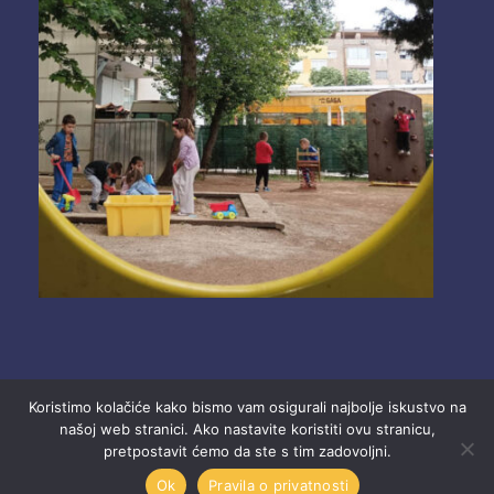
Koristimo kolačiće kako bismo vam osigurali najbolje iskustvo na
našoj web stranici. Ako nastavite koristiti ovu stranicu,
pretpostavit ćemo da ste s tim zadovoljni.
2025 Ustanova “Dječji vrtići” Mostar.
Ok
Pravila o privatnosti