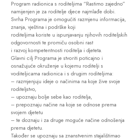
Program radionica s roditeljima “Rastimo zajedno”
namijenjen je za roditelje djece najmlađe dobi.
Svrha Programa je omogućiti razmjenu informacija,
znanja, vještina i podrške koji
roditeljima koriste u ispunjavanju njihovih roditeljskih
odgovornosti te promiču osobni rast
i razvoj kompetentnosti roditelja i djeteta.
Glavni cilj Programa je stvoriti poticajno i
osnažujuće okruženje u kojemu roditelji s
voditeljicama radionica i s drugim roditeljima:
– razmjenjuju ideje o načinima na koje žive svoje
roditeljstvo,
– upoznaju bolje sebe kao roditelja,
– prepoznaju načine na koje se odnose prema
svojem djetetu
– te doznaju i za druge moguće načine odnošenja
prema djetetu.
Također se upoznaju sa znanstvenim stajalištimao