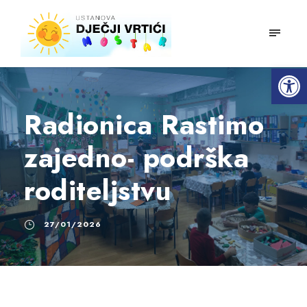
mobiln
Open toolbar
Radionica Rastimo
zajedno- podrška
roditeljstvu
27/01/2026