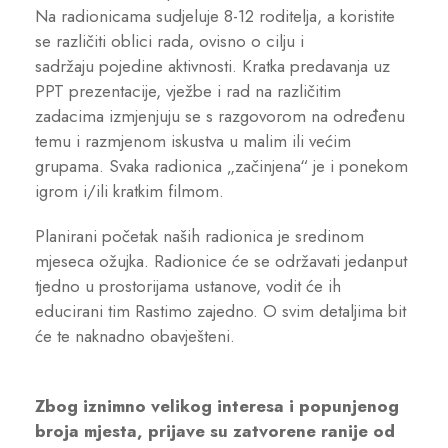
Na radionicama sudjeluje 8-12 roditelja, a koristite
se različiti oblici rada, ovisno o cilju i
sadržaju pojedine aktivnosti. Kratka predavanja uz
PPT prezentacije, vježbe i rad na različitim
zadacima izmjenjuju se s razgovorom na određenu
temu i razmjenom iskustva u malim ili većim
grupama. Svaka radionica „začinjena“ je i ponekom
igrom i/ili kratkim filmom.
Planirani početak naših radionica je sredinom
mjeseca ožujka. Radionice će se održavati jedanput
tjedno u prostorijama ustanove, vodit će ih
educirani tim Rastimo zajedno. O svim detaljima bit
će te naknadno obavješteni.
Zbog iznimno velikog interesa i popunjenog
broja mjesta, prijave su zatvorene ranije od