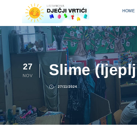
HOME
Slime (ljepl
27
NOV
27/11/2024