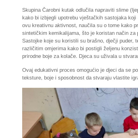
Skupina Čarobni kutak odlučila napraviti slime (ljep
kako bi izbjegli upotrebu vještačkih sastojaka koj
ovu kreativnu aktivnost, naučila su o tome kako pr
sintetičkim kemikalijama, što je koristan način za p
Sastojke koje su koristili su brašno, dječji puder, t
različitim omjerima kako bi postigli željenu konziste
prirodne boje za kolače. Djeca su uživala u stvaranj
Ovaj edukativni proces omogućio je djeci da se pov
teksture, boje i sposobnost da stvaraju vlastite ig