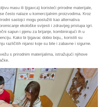
ljivu masu ili ljigavca) koristeći prirodne materijale,
i se često nalaze u komercijalnim proizvodima. Kroz
irodni sastojci mogu poslužiti kao alternativa
romicanje ekološke svijesti i zdravijeg pristupa igri.
ečni sapun i pjenu za brijanje, kombinirajući ih u
nciju. Kako bi ljigavac dobio boju,, koristili su
u različitih nijansi koje su bile i zabavne i sigurne.
ežu s prirodnim materijalima, istražujući njihove
račke.