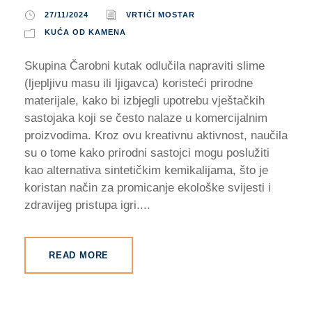
27/11/2024
VRTIĆI MOSTAR
KUĆA OD KAMENA
Skupina Čarobni kutak odlučila napraviti slime
(ljepljivu masu ili ljigavca) koristeći prirodne
materijale, kako bi izbjegli upotrebu vještačkih
sastojaka koji se često nalaze u komercijalnim
proizvodima. Kroz ovu kreativnu aktivnost, naučila
su o tome kako prirodni sastojci mogu poslužiti
kao alternativa sintetičkim kemikalijama, što je
koristan način za promicanje ekološke svijesti i
zdravijeg pristupa igri....
READ MORE