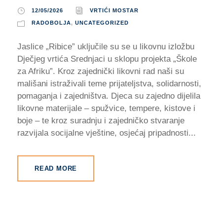
12/05/2026
VRTIĆI MOSTAR
RADOBOLJA
,
UNCATEGORIZED
Jaslice „Ribice” uključile su se u likovnu izložbu
Dječjeg vrtića Srednjaci u sklopu projekta „Škole
za Afriku”. Kroz zajednički likovni rad naši su
mališani istraživali teme prijateljstva, solidarnosti,
pomaganja i zajedništva. Djeca su zajedno dijelila
likovne materijale – spužvice, tempere, kistove i
boje – te kroz suradnju i zajedničko stvaranje
razvijala socijalne vještine, osjećaj pripadnosti...
READ MORE