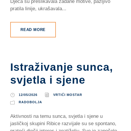
Djeca su preslikavala zadane motive, pažljivo
pratila linije, ukrašavala...
READ MORE
Istraživanje sunca,
svjetla i sjene
12/05/2026
VRTIĆI MOSTAR
RADOBOLJA
Aktivnosti na temu sunca, svjetla i sjene u
jasličkoj skupini Ribice razvijale su se spontano,
prateći dječji interes i znatiželju. Sve je započelo