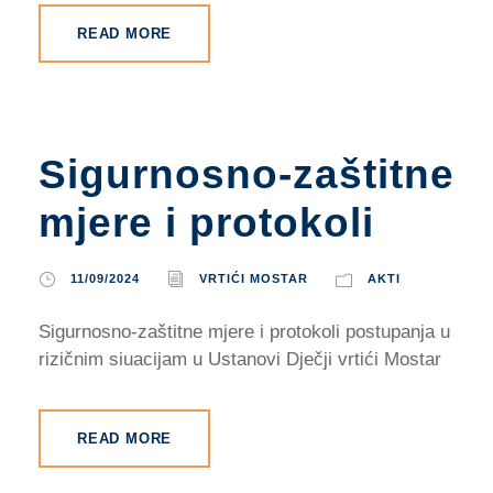
READ MORE
Sigurnosno-zaštitne
mjere i protokoli
11/09/2024
VRTIĆI MOSTAR
AKTI
Sigurnosno-zaštitne mjere i protokoli postupanja u
rizičnim siuacijam u Ustanovi Dječji vrtići Mostar
READ MORE