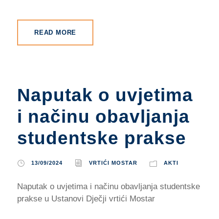
READ MORE
Naputak o uvjetima
i načinu obavljanja
studentske prakse
13/09/2024
VRTIĆI MOSTAR
AKTI
Naputak o uvjetima i načinu obavljanja studentske
prakse u Ustanovi Dječji vrtići Mostar