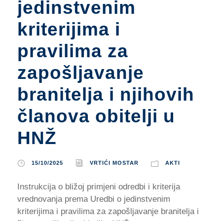
jedinstvenim
kriterijima i
pravilima za
zapošljavanje
branitelja i njihovih
članova obitelji u
HNŽ
15/10/2025
VRTIĆI MOSTAR
AKTI
Instrukcija o bližoj primjeni odredbi i kriterija
vrednovanja prema Uredbi o jedinstvenim
kriterijima i pravilima za zapošljavanje branitelja i