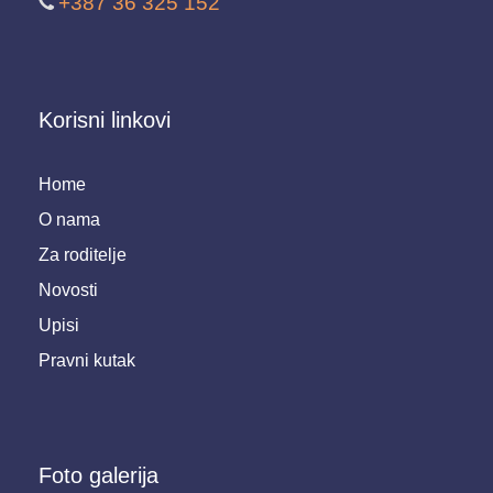
+387 36 325 152
Korisni linkovi
Home
O nama
Za roditelje
Novosti
Upisi
Pravni kutak
Foto galerija