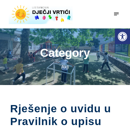
mobiln
Open toolbar
Category
Akti
Rješenje o uvidu u
Pravilnik o upisu