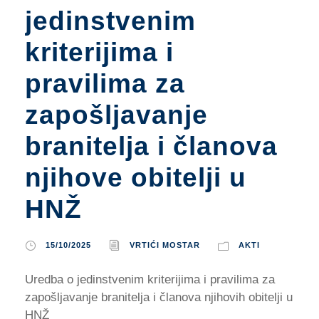
jedinstvenim
kriterijima i
pravilima za
zapošljavanje
branitelja i članova
njihove obitelji u
HNŽ
15/10/2025
VRTIĆI MOSTAR
AKTI
Uredba o jedinstvenim kriterijima i pravilima za
zapošljavanje branitelja i članova njihovih obitelji u
HNŽ