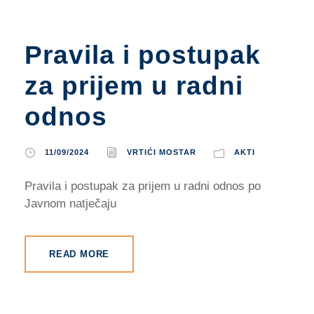
Pravila i postupak
za prijem u radni
odnos
11/09/2024
VRTIĆI MOSTAR
AKTI
Pravila i postupak za prijem u radni odnos po
Javnom natječaju
READ MORE