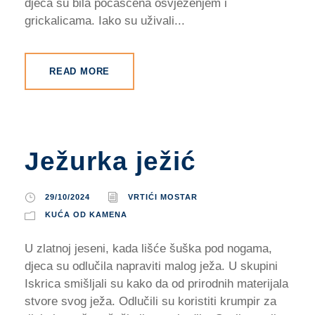
djeca su bila počašćena osvježenjem i
grickalicama. Iako su uživali...
READ MORE
Ježurka ježić
29/10/2024
VRTIĆI MOSTAR
KUĆA OD KAMENA
U zlatnoj jeseni, kada lišće šuška pod nogama,
djeca su odlučila napraviti malog ježa. U skupini
Iskrica smišljali su kako da od prirodnih materijala
stvore svog ježa. Odlučili su koristiti krumpir za