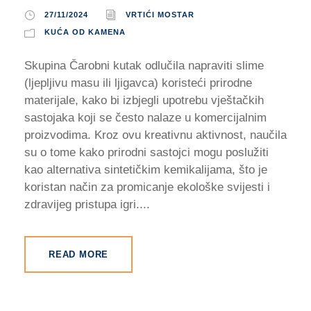
27/11/2024
VRTIĆI MOSTAR
KUĆA OD KAMENA
Skupina Čarobni kutak odlučila napraviti slime
(ljepljivu masu ili ljigavca) koristeći prirodne
materijale, kako bi izbjegli upotrebu vještačkih
sastojaka koji se često nalaze u komercijalnim
proizvodima. Kroz ovu kreativnu aktivnost, naučila
su o tome kako prirodni sastojci mogu poslužiti
kao alternativa sintetičkim kemikalijama, što je
koristan način za promicanje ekološke svijesti i
zdravijeg pristupa igri....
READ MORE