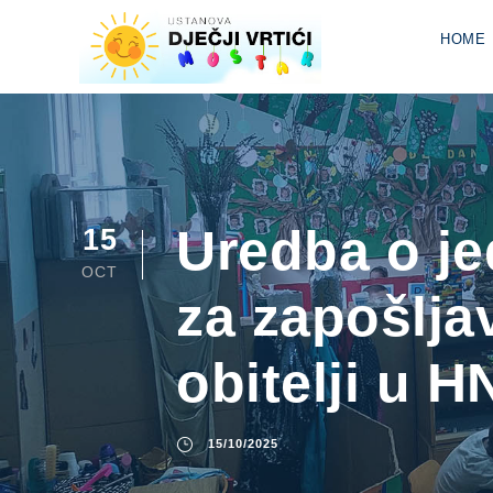
HOME
Uredba o jed
15
OCT
za zapošljav
obitelji u H
15/10/2025