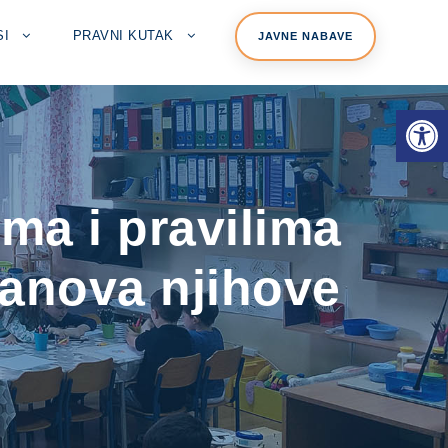
SI
PRAVNI KUTAK
JAVNE NABAVE
Open toolbar
ima i pravilima
članova njihove