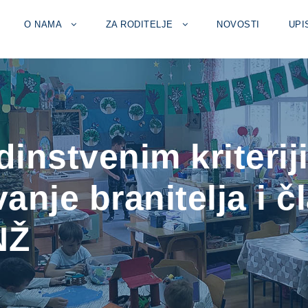
O NAMA
ZA RODITELJE
NOVOSTI
UPI
instvenim kriterij
anje branitelja i 
NŽ