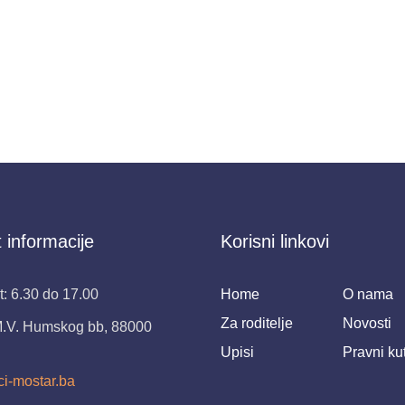
 informacije
Korisni linkovi
: 6.30 do 17.00
Home
O nama
Za roditelje
Novosti
M.V. Humskog bb, 88000
Upisi
Pravni ku
ci-mostar.ba