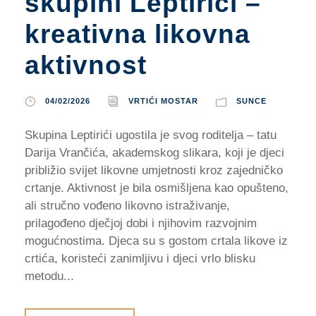
skupini Leptirići –
kreativna likovna
aktivnost
04/02/2026
VRTIĆI MOSTAR
SUNCE
Skupina Leptirići ugostila je svog roditelja – tatu
Darija Vrančića, akademskog slikara, koji je djeci
približio svijet likovne umjetnosti kroz zajedničko
crtanje. Aktivnost je bila osmišljena kao opušteno,
ali stručno vođeno likovno istraživanje,
prilagođeno dječjoj dobi i njihovim razvojnim
mogućnostima. Djeca su s gostom crtala likove iz
crtića, koristeći zanimljivu i djeci vrlo blisku
metodu...