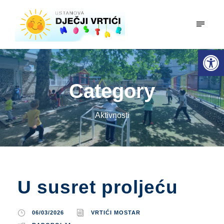
mobiln
Open toolbar
Category
Aktivnosti
U susret proljeću
06/03/2026
VRTIĆI MOSTAR