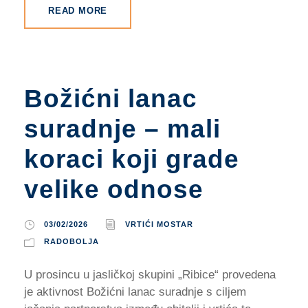
READ MORE
Božićni lanac
suradnje – mali
koraci koji grade
velike odnose
03/02/2026
VRTIĆI MOSTAR
RADOBOLJA
U prosincu u jasličkoj skupini „Ribice“ provedena
je aktivnost Božićni lanac suradnje s ciljem