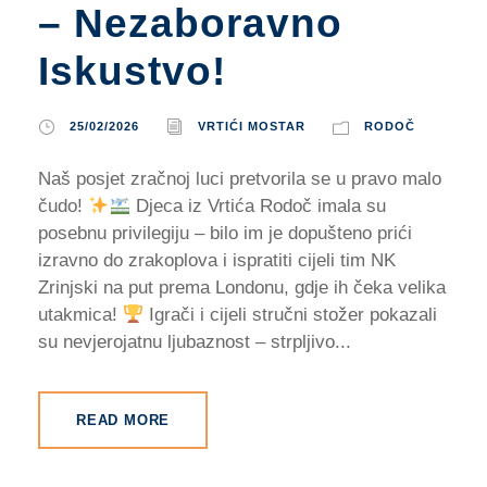
– Nezaboravno
Iskustvo!
25/02/2026
VRTIĆI MOSTAR
RODOČ
Naš posjet zračnoj luci pretvorila se u pravo malo
čudo!
Djeca iz Vrtića Rodoč imala su
posebnu privilegiju – bilo im je dopušteno prići
izravno do zrakoplova i ispratiti cijeli tim NK
Zrinjski na put prema Londonu, gdje ih čeka velika
utakmica!
Igrači i cijeli stručni stožer pokazali
su nevjerojatnu ljubaznost – strpljivo...
READ MORE