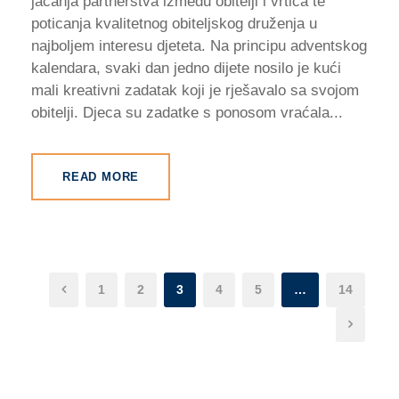
jačanja partnerstva između obitelji i vrtića te
poticanja kvalitetnog obiteljskog druženja u
najboljem interesu djeteta. Na principu adventskog
kalendara, svaki dan jedno dijete nosilo je kući
mali kreativni zadatak koji je rješavalo sa svojom
obitelji. Djeca su zadatke s ponosom vraćala...
READ MORE
1
2
3
4
5
…
14