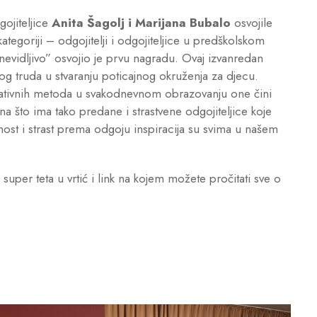
ojiteljice
Anita Šagolj i Marijana Bubalo
osvojile
tegoriji – odgojitelji i odgojiteljice u predškolskom
nevidljivo” osvojio je prvu nagradu. Ovaj izvanredan
lnog truda u stvaranju poticajnog okruženja za djecu.
reativnih metoda u svakodnevnom obrazovanju one čini
na što ima tako predane i strastvene odgojiteljice koje
vnost i strast prema odgoju inspiracija su svima u našem
uper teta u vrtić i link na kojem možete pročitati sve o