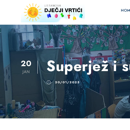
HOM
Superjež i 
20
JAN
20/01/2025