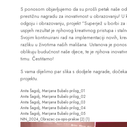
S ponosom objavljujemo da su prošli petak naše odg
prestižnu nagradu za inovativnost u obrazovanju! U ka
odgoju i obrazovanju, projekt “Superjež u borbi za 
uspjeh rezultat je njihovog kreativnog pristupa i sta
Svojim kontinuirani rad na implementaciji novih, k
razliku u životima naših mališana. Ustanova je ponos
oblikuju budućnost naše djece, te je njihova inovati
timu. Čestitamo!
S vama dijelimo par slika s dodjele nagrade, dočeka s
projektu.
Anita Šagolj, Marijana Bubalo prilog_01
Anita Šagolj, Marijana Bubalo prilog_02
Anita Šagolj, Marijana Bubalo prilog_03
Anita Šagolj, Marijana Bubalo prilog_04
Anita Šagolj, Marijana Bubalo prilog_05
NIN_2024_Obrazac-za-opis-prakse (2) (1)