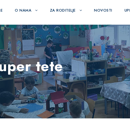
E
O NAMA
ZA RODITELJE
NOVOSTI
UPI
super tete